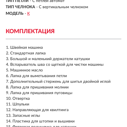
ТИП ПЕТЛИ
-
С петлей автомат
ТИП ЧЕЛНОКА
-
С вертикальным челноком
МОДЕЛЬ
-
K
КОМПЛЕКТАЦИЯ
Швейная машина
Стандартная лапка
Большой и маленький держатели катушки
Вспарыватель шва со щеткой для чистки машины
Машинное масло
Лапка для выметывания петли
Дополнительный стержень для шитья двойной иглой
Лапка для пришивания молнии
Лапка для пришивания пуговицы
Отвертка
Шпульки
Направляющая для квилтинга
Запасные иглы
Пластина для штопки и вышивки
Фетровая подушечка для катушки